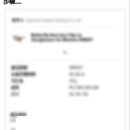
步驟二
收件人
Xiamen Gelashi Optical Co Ltd
Butterfly Oversize Clip on
Sunglasses for Women 490697
產品型號
490697
生產所需時間
45-60 日
可訂造
可以
材料
PC/TAC/NYLON
尺寸
54-18-143
產品規格
請提供您對產品的特定要求。