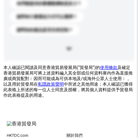
你們能提供的最優惠價格是多少？
請問有什麼運送方式可以選擇？
請問你的產品是否支持定制？
本人確認已閱讀及同意香港貿易發展局(“貿發局”)的
使用條款
及確定
香港貿易發展局可將上述資料編入其全部或任何資料庫內作為直接推
廣或商貿配對﹝因而可能成為可供本地及/或海外公眾人士使用﹞，
以及用於貿發局在
私隱政策聲明
中所述之其他用途；本人確認已獲得
此表格上所述的每一位人士同意及授權，將其個人資料提供予貿發局
作此表格提及的用途。
HKTDC.com
關於我們