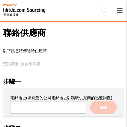
聯絡供應商
以下訊息將傳送給供應商:
查詢來源:
貿發網採購
步驟一
電郵地址
(填寫您的公司電郵地址以獲取供應商的迅速回覆)
確認