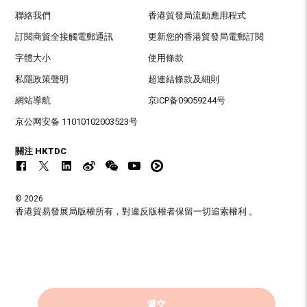
聯絡我們
香港貿發局流動應用程式
訂閱商貿全接觸電郵通訊
更新您的香港貿發局電郵訂閱
字體大小
使用條款
私隱政策聲明
超連結條款及細則
網站導航
京ICP备09059244号
京公网安备 11010102003523号
關注 HKTDC
© 2026
香港貿易發展局版權所有，對違反版權者保留一切追索權利 。
遞交