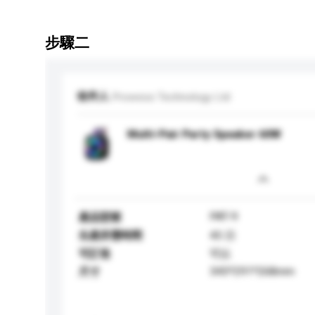
步驟二
收件人
Prowess Technology Ltd
Multi-Pair Party Speaker 60W
PAT-9
產品型號
生產所需時間
45 日
可訂造
可以
345*291*268mm
尺寸