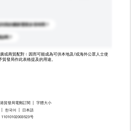
送到我的國家需要多長時間？
標誌嗎？
廣或商貿配對﹝因而可能成為可供本地及/或海外公眾人士使
予貿發局作此表格提及的用途。
香港貿發局電郵訂閱
字體大小
한국어
日本語
1010102003523号