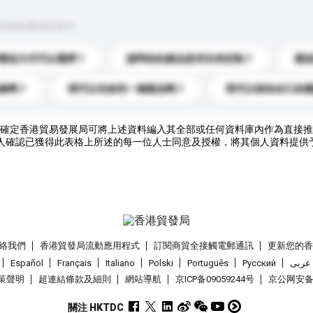
到你的查詢訊息中。
運送方式可以選擇？
請問你的產品是否支持定制？
運
錄嗎？
我可以先收到一個樣品嗎？
我可以添加自己的
確定香港貿易發展局可將上述資料編入其全部或任何資料庫內作為直接推
人確認已獲得此表格上所述的每一位人士同意及授權，將其個人資料提供
絡我們
香港貿發局流動應用程式
訂閱商貿全接觸電郵通訊
更新您的
Español
Français
Italiano
Polski
Português
Pусский
عربى
策聲明
超連結條款及細則
網站導航
京ICP备09059244号
京公网安备 1
關注 HKTDC