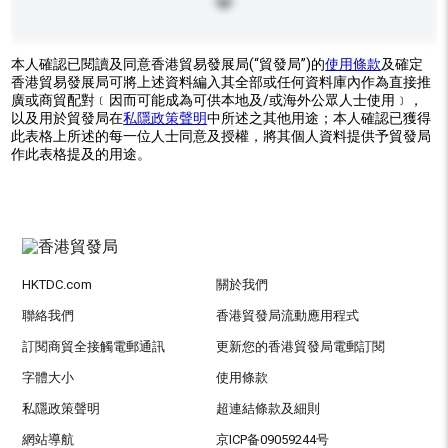
本人確認已閱讀及同意香港貿易發展局(“貿發局”)的
使用條款
及確定
香港貿易發展局可將上述資料編入其全部或任何資料庫內作為直接推
廣或商貿配對﹝因而可能成為可供本地及/或海外公眾人士使用﹞，
以及用於貿發局在
私隱政策聲明
中所述之其他用途；本人確認已獲得
此表格上所述的每一位人士同意及授權，將其個人資料提供予貿發局
作此表格提及的用途。
HKTDC.com
關於我們
聯絡我們
香港貿發局流動應用程式
訂閱商貿全接觸電郵通訊
更新您的香港貿發局電郵訂閱
字體大小
使用條款
私隱政策聲明
超連結條款及細則
網站導航
京ICP备09059244号