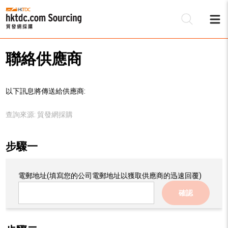
聯絡供應商
以下訊息將傳送給供應商:
查詢來源:
貿發網採購
步驟一
電郵地址
(填寫您的公司電郵地址以獲取供應商的迅速回覆)
確認