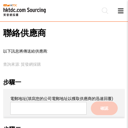
聯絡供應商
以下訊息將傳送給供應商:
查詢來源:
貿發網採購
步驟一
電郵地址
(填寫您的公司電郵地址以獲取供應商的迅速回覆)
確認