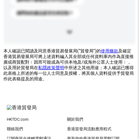
請問你的產品是否支持定制？
本人確認已閱讀及同意香港貿易發展局(“貿發局”)的
使用條款
及確定
香港貿易發展局可將上述資料編入其全部或任何資料庫內作為直接推
廣或商貿配對﹝因而可能成為可供本地及/或海外公眾人士使用﹞，
以及用於貿發局在
私隱政策聲明
中所述之其他用途；本人確認已獲得
此表格上所述的每一位人士同意及授權，將其個人資料提供予貿發局
作此表格提及的用途。
HKTDC.com
關於我們
聯絡我們
香港貿發局流動應用程式
訂閱商貿全接觸電郵通訊
更新您的香港貿發局電郵訂閱