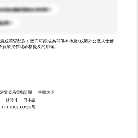
送到我的國家需要多長時間？
標誌嗎？
廣或商貿配對﹝因而可能成為可供本地及/或海外公眾人士使
予貿發局作此表格提及的用途。
香港貿發局電郵訂閱
字體大小
한국어
日本語
1010102003523号