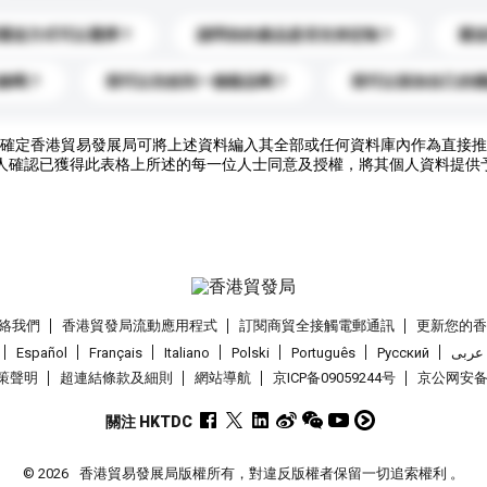
運送方式可以選擇？
請問你的產品是否支持定制？
運
錄嗎？
我可以先收到一個樣品嗎？
我可以添加自己的
確定香港貿易發展局可將上述資料編入其全部或任何資料庫內作為直接推
人確認已獲得此表格上所述的每一位人士同意及授權，將其個人資料提供
絡我們
香港貿發局流動應用程式
訂閱商貿全接觸電郵通訊
更新您的
Español
Français
Italiano
Polski
Português
Pусский
عربى
策聲明
超連結條款及細則
網站導航
京ICP备09059244号
京公网安备 1
關注 HKTDC
© 2026
香港貿易發展局版權所有，對違反版權者保留一切追索權利 。