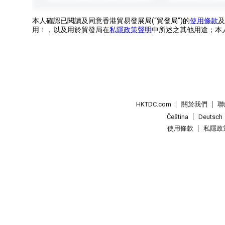
本人確認已閱讀及同意香港貿易發展局(“貿發局”)的
使用條款
及
用﹞，以及用於貿發局在
私隱政策聲明
中所述之其他用途；本
HKTDC.com
關於我們
聯
Čeština
Deutsch
使用條款
私隱政