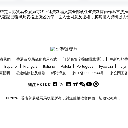
確定香港貿易發展局可將上述資料編入其全部或任何資料庫內作為直接推
人確認已獲得此表格上所述的每一位人士同意及授權，將其個人資料提供
絡我們
香港貿發局流動應用程式
訂閱商貿全接觸電郵通訊
更新您的
Español
Français
Italiano
Polski
Português
Pусский
عربى
策聲明
超連結條款及細則
網站導航
京ICP备09059244号
京公网安备 1
關注 HKTDC
© 2026
香港貿易發展局版權所有，對違反版權者保留一切追索權利 。