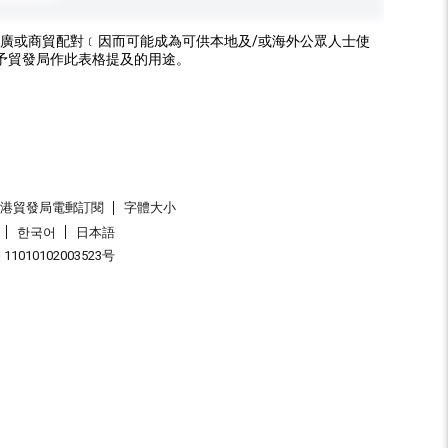
廣或商貿配對﹝因而可能成為可供本地及/或海外公眾人士使
予貿發局作此表格提及的用途。
香港貿發局電郵訂閱
字體大小
한국어
日本語
1010102003523号