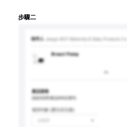
步驟二
收件人
Jiangxi AOV Maternity & Baby Products Co.
Breast Pump
產品規格
請提供您對產品的特定要求。
適用年齡 (嬰兒至兒童)
請選擇