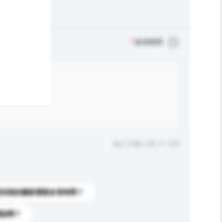
*
必須填寫
輸入字數上限: 0 / 500
送到我的國家需要多長時間？
標誌嗎？