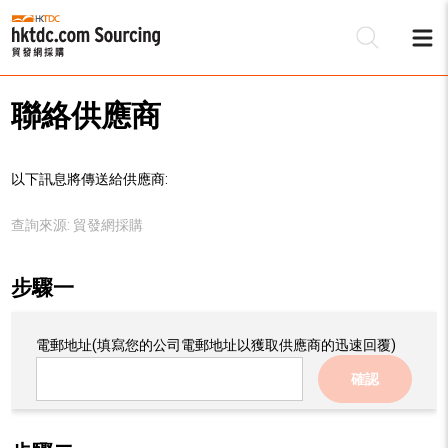
聯絡供應商
以下訊息將傳送給供應商:
查詢來源:
貿發網採購
步驟一
電郵地址
(填寫您的公司電郵地址以獲取供應商的迅速回覆)
確認