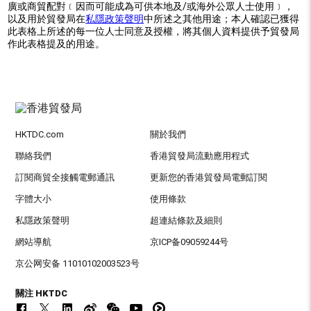
廣或商貿配對﹝因而可能成為可供本地及/或海外公眾人士使用﹞，
以及用於貿發局在
私隱政策聲明
中所述之其他用途；本人確認已獲得
此表格上所述的每一位人士同意及授權，將其個人資料提供予貿發局
作此表格提及的用途。
HKTDC.com
關於我們
聯絡我們
香港貿發局流動應用程式
訂閱商貿全接觸電郵通訊
更新您的香港貿發局電郵訂閱
字體大小
使用條款
私隱政策聲明
超連結條款及細則
網站導航
京ICP备09059244号
京公网安备 11010102003523号
關注 HKTDC