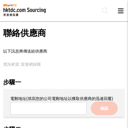
聯絡供應商
以下訊息將傳送給供應商:
查詢來源:
貿發網採購
步驟一
電郵地址
(填寫您的公司電郵地址以獲取供應商的迅速回覆)
確認