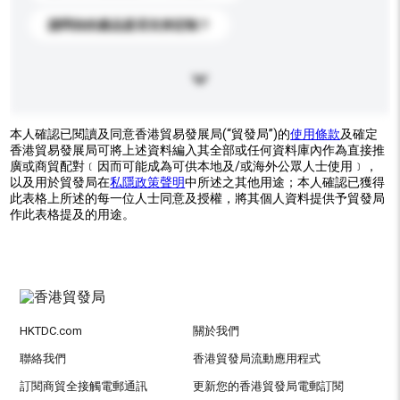
請問你的產品是否支持定制？
本人確認已閱讀及同意香港貿易發展局(“貿發局”)的
使用條款
及確定
香港貿易發展局可將上述資料編入其全部或任何資料庫內作為直接推
廣或商貿配對﹝因而可能成為可供本地及/或海外公眾人士使用﹞，
以及用於貿發局在
私隱政策聲明
中所述之其他用途；本人確認已獲得
此表格上所述的每一位人士同意及授權，將其個人資料提供予貿發局
作此表格提及的用途。
HKTDC.com
關於我們
聯絡我們
香港貿發局流動應用程式
訂閱商貿全接觸電郵通訊
更新您的香港貿發局電郵訂閱