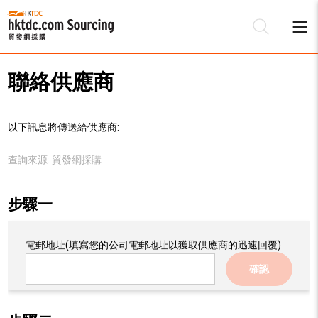
聯絡供應商
以下訊息將傳送給供應商:
查詢來源:
貿發網採購
步驟一
電郵地址
(填寫您的公司電郵地址以獲取供應商的迅速回覆)
確認