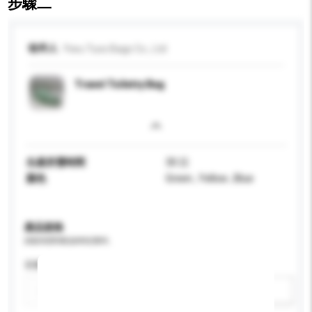
步驟二
收件人
Yiwu Tuos Bags Co., Ltd
Travel Toiletry Bag
生產所需時間
30 日
顏色
Green , Yellow , Blue
產品規格
請提供您對產品的特定要求。
容量
新增/刪除選項