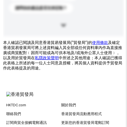
請問你的產品是否支持定制？
本人確認已閱讀及同意香港貿易發展局(“貿發局”)的
使用條款
及確定
香港貿易發展局可將上述資料編入其全部或任何資料庫內作為直接推
廣或商貿配對﹝因而可能成為可供本地及/或海外公眾人士使用﹞，
以及用於貿發局在
私隱政策聲明
中所述之其他用途；本人確認已獲得
此表格上所述的每一位人士同意及授權，將其個人資料提供予貿發局
作此表格提及的用途。
HKTDC.com
關於我們
聯絡我們
香港貿發局流動應用程式
訂閱商貿全接觸電郵通訊
更新您的香港貿發局電郵訂閱