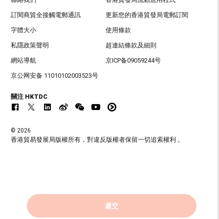
訂閱商貿全接觸電郵通訊
更新您的香港貿發局電郵訂閱
字體大小
使用條款
私隱政策聲明
超連結條款及細則
網站導航
京ICP备09059244号
京公网安备 11010102003523号
關注 HKTDC
© 2026
香港貿易發展局版權所有，對違反版權者保留一切追索權利 。
遞交