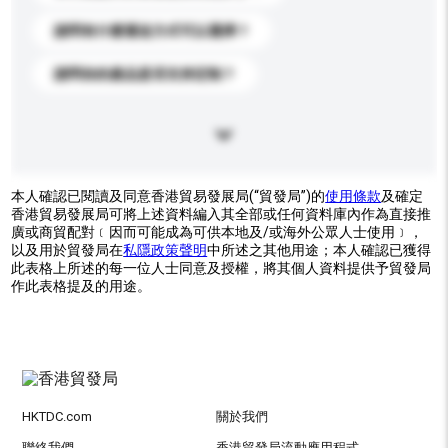
請問有什麼運送方式可以選擇？
請問你的產品是否支持定制？
本人確認已閱讀及同意香港貿易發展局(“貿發局”)的
使用條款
及確定
香港貿易發展局可將上述資料編入其全部或任何資料庫內作為直接推
廣或商貿配對﹝因而可能成為可供本地及/或海外公眾人士使用﹞，
以及用於貿發局在
私隱政策聲明
中所述之其他用途；本人確認已獲得
此表格上所述的每一位人士同意及授權，將其個人資料提供予貿發局
作此表格提及的用途。
HKTDC.com
關於我們
聯絡我們
香港貿發局流動應用程式