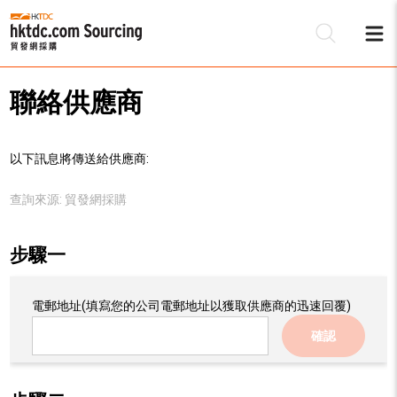
聯絡供應商
以下訊息將傳送給供應商:
查詢來源:
貿發網採購
步驟一
電郵地址
(填寫您的公司電郵地址以獲取供應商的迅速回覆)
確認