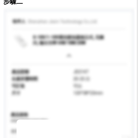
步驟二
收件人
Shenzhen Jisim Technology Co.,Ltd.
0-10V/1-10V调光驱动器独立式, 无频
闪, 输出功率14W/18W/20W
產品型號
JD2147
生產所需時間
20-25 日
可訂造
可以
尺寸
120*38*23mm
產品規格
請提供您對產品的特定要求。
應用