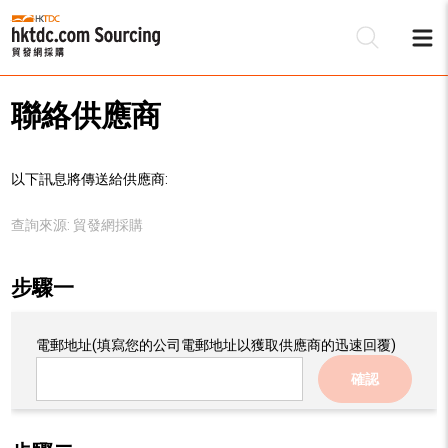
聯絡供應商
以下訊息將傳送給供應商:
查詢來源:
貿發網採購
步驟一
電郵地址
(填寫您的公司電郵地址以獲取供應商的迅速回覆)
確認