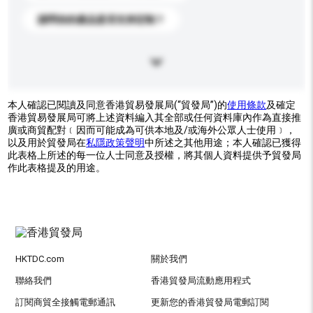
請問你的產品是否支持定制？
本人確認已閱讀及同意香港貿易發展局(“貿發局”)的
使用條款
及確定
香港貿易發展局可將上述資料編入其全部或任何資料庫內作為直接推
廣或商貿配對﹝因而可能成為可供本地及/或海外公眾人士使用﹞，
以及用於貿發局在
私隱政策聲明
中所述之其他用途；本人確認已獲得
此表格上所述的每一位人士同意及授權，將其個人資料提供予貿發局
作此表格提及的用途。
HKTDC.com
關於我們
聯絡我們
香港貿發局流動應用程式
訂閱商貿全接觸電郵通訊
更新您的香港貿發局電郵訂閱