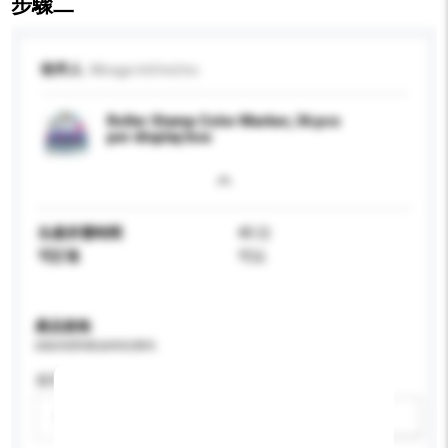
步驟二
收件人
Mirage Intl Ind Inc
Roller Stamp Color Marker, 36 pcs
per display box
生產所需時間
40 日
可訂造
可以
產品規格
請提供您對產品的特定要求。
適用年齡
請選擇
新增/刪除選項