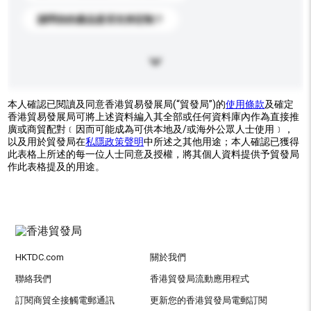
請問你的產品是否支持定制？
本人確認已閱讀及同意香港貿易發展局(“貿發局”)的
使用條款
及確定
香港貿易發展局可將上述資料編入其全部或任何資料庫內作為直接推
廣或商貿配對﹝因而可能成為可供本地及/或海外公眾人士使用﹞，
以及用於貿發局在
私隱政策聲明
中所述之其他用途；本人確認已獲得
此表格上所述的每一位人士同意及授權，將其個人資料提供予貿發局
作此表格提及的用途。
HKTDC.com
關於我們
聯絡我們
香港貿發局流動應用程式
訂閱商貿全接觸電郵通訊
更新您的香港貿發局電郵訂閱