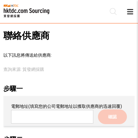
聯絡供應商
以下訊息將傳送給供應商:
查詢來源:
貿發網採購
步驟一
電郵地址
(填寫您的公司電郵地址以獲取供應商的迅速回覆)
確認