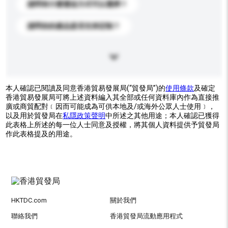
請問有什麼運送方式可以選擇？
請問你的產品是否支持定制？
本人確認已閱讀及同意香港貿易發展局(“貿發局”)的
使用條款
及確定
香港貿易發展局可將上述資料編入其全部或任何資料庫內作為直接推
廣或商貿配對﹝因而可能成為可供本地及/或海外公眾人士使用﹞，
以及用於貿發局在
私隱政策聲明
中所述之其他用途；本人確認已獲得
此表格上所述的每一位人士同意及授權，將其個人資料提供予貿發局
作此表格提及的用途。
HKTDC.com
關於我們
聯絡我們
香港貿發局流動應用程式