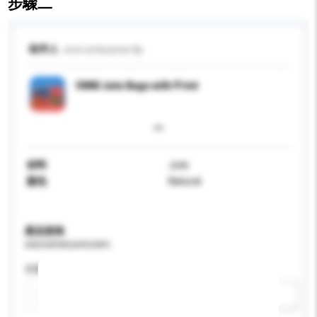
步驟二
收件人
onni enterprise llp
ONNI Jute Bags with Print
材料
Jute
顏色
Natural
產品規格
請提供您對產品的特定要求。
容量
新增/刪除選項