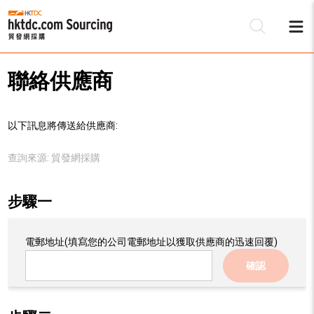
聯絡供應商
以下訊息將傳送給供應商:
查詢來源:
貿發網採購
步驟一
電郵地址
(填寫您的公司電郵地址以獲取供應商的迅速回覆)
確認