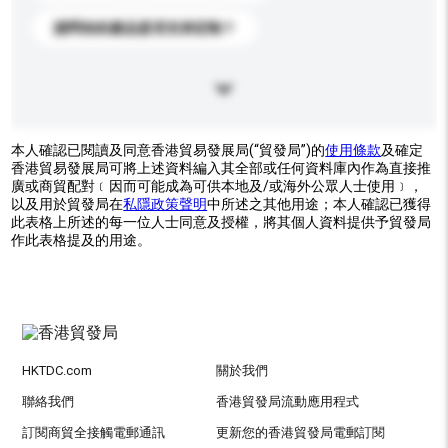
請問你的產品是否支持定制？
本人確認已閱讀及同意香港貿易發展局(“貿發局”)的
使用條款
及確定
香港貿易發展局可將上述資料編入其全部或任何資料庫內作為直接推
廣或商貿配對﹝因而可能成為可供本地及/或海外公眾人士使用﹞，
以及用於貿發局在
私隱政策聲明
中所述之其他用途；本人確認已獲得
此表格上所述的每一位人士同意及授權，將其個人資料提供予貿發局
作此表格提及的用途。
HKTDC.com
關於我們
聯絡我們
香港貿發局流動應用程式
訂閱商貿全接觸電郵通訊
更新您的香港貿發局電郵訂閱