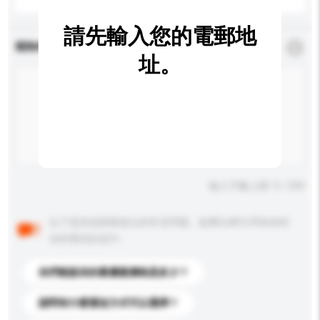
請先輸入您的電郵地
查詢內容
*
必須填寫
址。
輸入字數上限: 0 / 500
以下是其他買家提出的常見問題。點擊以將它們添加到
你的查詢訊息中。
你們能提供的最優惠價格是多少？
請問有什麼運送方式可以選擇？