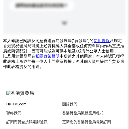
請問你的產品是否支持定制？
本人確認已閱讀及同意香港貿易發展局(“貿發局”)的
使用條款
及確定
香港貿易發展局可將上述資料編入其全部或任何資料庫內作為直接推
廣或商貿配對﹝因而可能成為可供本地及/或海外公眾人士使用﹞，
以及用於貿發局在
私隱政策聲明
中所述之其他用途；本人確認已獲得
此表格上所述的每一位人士同意及授權，將其個人資料提供予貿發局
作此表格提及的用途。
HKTDC.com
關於我們
聯絡我們
香港貿發局流動應用程式
訂閱商貿全接觸電郵通訊
更新您的香港貿發局電郵訂閱