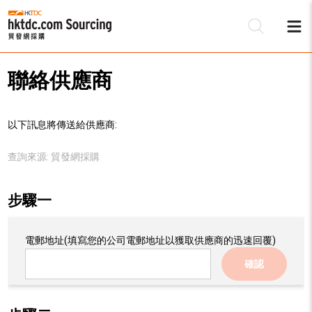
聯絡供應商
以下訊息將傳送給供應商:
查詢來源:
貿發網採購
步驟一
電郵地址
(填寫您的公司電郵地址以獲取供應商的迅速回覆)
確認