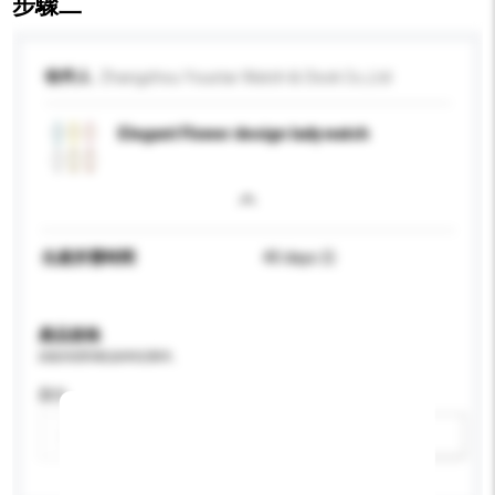
步驟二
收件人
Zhangzhou Youstar Watch & Clock Co.,Ltd
Elegant Flower design lady watch
生產所需時間
40 days 日
產品規格
請提供您對產品的特定要求。
顏色
新增/刪除選項