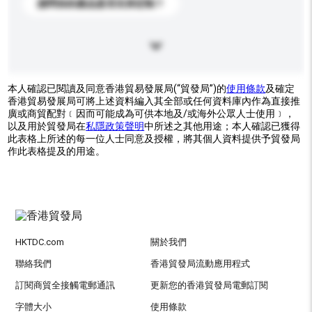
請問你的產品是否支持定制？
本人確認已閱讀及同意香港貿易發展局(“貿發局”)的
使用條款
及確定
香港貿易發展局可將上述資料編入其全部或任何資料庫內作為直接推
廣或商貿配對﹝因而可能成為可供本地及/或海外公眾人士使用﹞，
以及用於貿發局在
私隱政策聲明
中所述之其他用途；本人確認已獲得
此表格上所述的每一位人士同意及授權，將其個人資料提供予貿發局
作此表格提及的用途。
HKTDC.com
關於我們
聯絡我們
香港貿發局流動應用程式
訂閱商貿全接觸電郵通訊
更新您的香港貿發局電郵訂閱
字體大小
使用條款