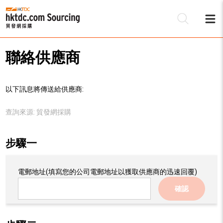
聯絡供應商
以下訊息將傳送給供應商:
查詢來源:
貿發網採購
步驟一
電郵地址
(填寫您的公司電郵地址以獲取供應商的迅速回覆)
確認