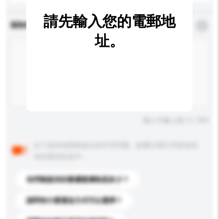
請先輸入您的電郵地
查詢內容
*
必須填寫
址。
輸入字數上限: 0 / 500
以下是其他買家提出的常見問題。點擊以將它們添加到
你的查詢訊息中。
你們能提供的最優惠價格是多少？
請問有什麼運送方式可以選擇？