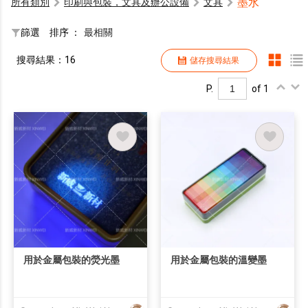
墨水
所有類別
印刷與包裝，文具及辦公設備
文具
篩選
排序 ：
最相關
搜尋結果：16
儲存搜尋結果
P.
of 1
用於金屬包裝的熒光墨
用於金屬包裝的溫變墨