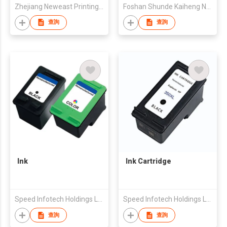
Zhejiang Neweast Printing Ink Co Ltd
Foshan Shunde Kaiheng New Materials Co.,Ltd
查詢
查詢
Ink
Ink Cartridge
Speed Infotech Holdings Ltd
Speed Infotech Holdings Ltd
查詢
查詢