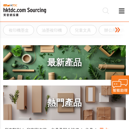
複印機墨盒
油墨複印機
兒童文具
辦公用紙供應
最新產品
熱門產品