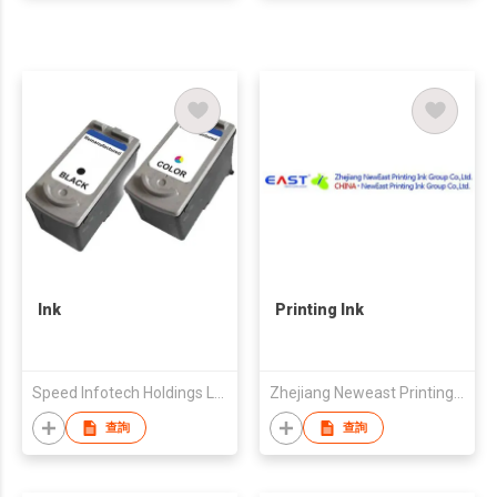
Ink
Printing Ink
Speed Infotech Holdings Ltd
Zhejiang Neweast Printing Ink (Group) Co., Ltd
查詢
查詢