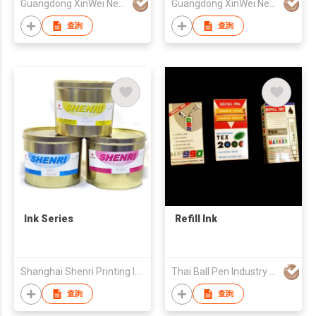
Guangdong XinWei New Material Technology Co., Ltd.
Guangdong XinWei New Material Technology Co., Ltd.
查詢
查詢
Ink Series
Refill Ink
Shanghai Shenri Printing Ink Co Ltd
Thai Ball Pen Industry Co Ltd
查詢
查詢