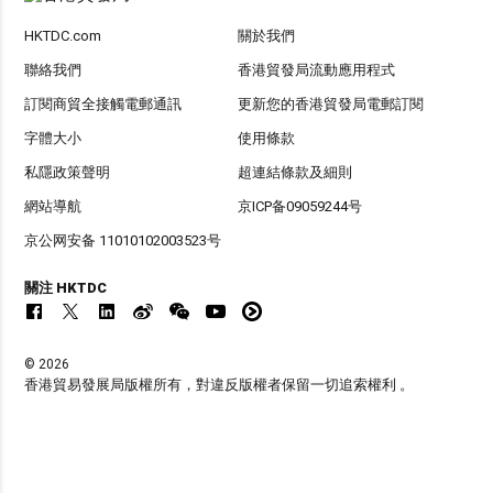
HKTDC.com
關於我們
聯絡我們
香港貿發局流動應用程式
訂閱商貿全接觸電郵通訊
更新您的香港貿發局電郵訂閱
字體大小
使用條款
私隱政策聲明
超連結條款及細則
網站導航
京ICP备09059244号
京公网安备 11010102003523号
關注 HKTDC
© 2026
香港貿易發展局版權所有，對違反版權者保留一切追索權利 。