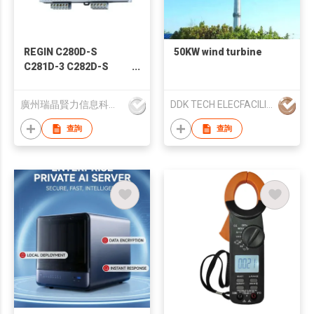
REGIN C280D-S
50KW wind turbine
C281D-3 C282D-S
C282D-3 C282DT-3
freely programmable
廣州瑞晶賢力信息科技有限公司
DDK TECH ELECFACILITY YANGZHOU CO.,LTD
controllers
查詢
查詢