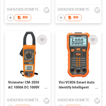
Clamp Meter
Meter
SHENZHEN VICIMETER TECHNOLOGY CO.,LTD.
SHENZHEN VICIMETER TECHNOLOGY CO.,LTD.
查詢
查詢
Vicimeter CM-2030
Vici VC836 Smart Auto
AC 1000A DC 1000V
Identify Intelligent
AC 750V 200MΩ
6000 Digits
Clamp Meter
Multimeter
SHENZHEN VICIMETER TECHNOLOGY CO.,LTD.
SHENZHEN VICIMETER TECHNOLOGY CO.,LTD.