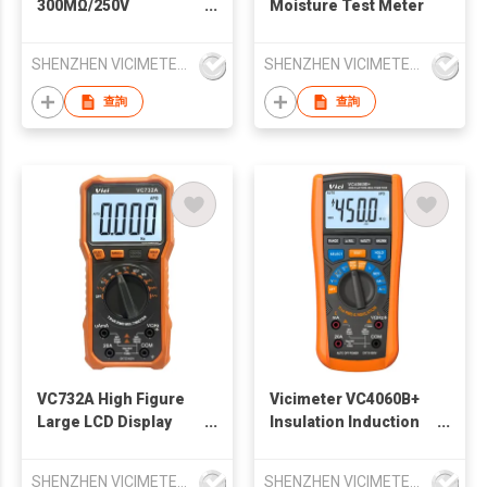
300MΩ/250V
Moisture Test Meter
500MΩ/500V
2000MΩ/1000V
SHENZHEN VICIMETER TECHNOLOGY CO.,LTD.
SHENZHEN VICIMETER TECHNOLOGY CO.,LTD.
Insulation Test
Multimeter
查詢
查詢
VC732A High Figure
Vicimeter VC4060B+
Large LCD Display
Insulation Induction
Digital Multimeter
Multimeter for new
energy applications
SHENZHEN VICIMETER TECHNOLOGY CO.,LTD.
SHENZHEN VICIMETER TECHNOLOGY CO.,LTD.