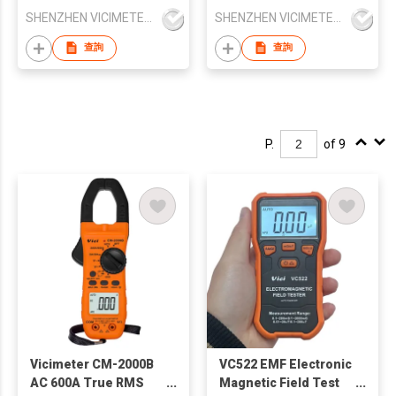
Electromechanical
Multimeter
SHENZHEN VICIMETER TECHNOLOGY CO.,LTD.
SHENZHEN VICIMETER TECHNOLOGY CO.,LTD.
equipments
查詢
查詢
P.
of 9
Vicimeter CM-2000B
VC522 EMF Electronic
AC 600A True RMS
Magnetic Field Test