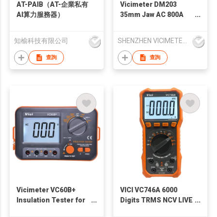
AT-PAIB（AT-企業私有
Vicimeter DM203
AI算力服務器）
35mm Jaw AC 800A
Clamp Meter
知榆科技有限公司
SHENZHEN VICIMETER TECHNOLOGY CO.,LTD.
查詢
查詢
Vicimeter VC60B+
VICI VC746A 6000
Insulation Tester for
Digits TRMS NCV LIVE
Motor, Cable,
AC DC Digital