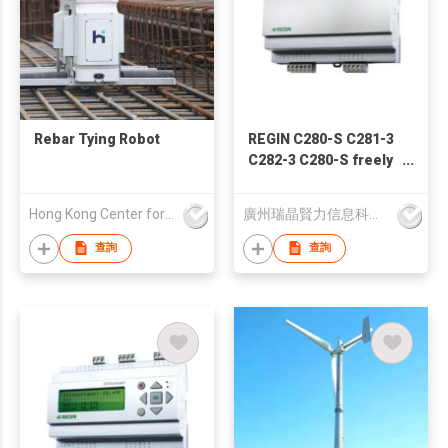
Rebar Tying Robot
REGIN C280-S C281-3
C282-3 C280-S freely
programmable
controllers
Hong Kong Center for Construction Robotics
廣州瑞晶賢力信息科技有限公司
查詢
查詢