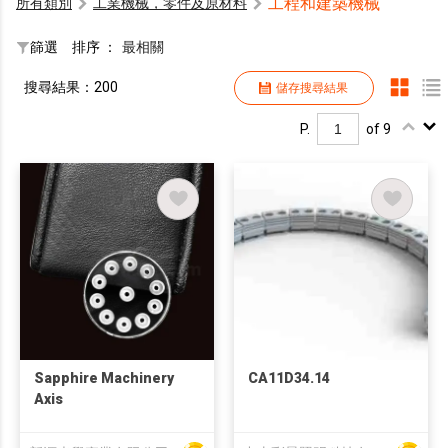
工程和建築機械
所有類別
工業機械，零件及原材料
篩選
排序 ：
最相關
搜尋結果：200
儲存搜尋結果
P.
of 9
Sapphire Machinery
CA11D34.14
Axis