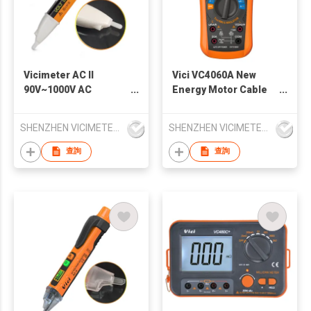
Vicimeter AC II
Vici VC4060A New
90V~1000V AC
Energy Motor Cable
Voltage Detector Pen
Checking Insulation
Multimeter
SHENZHEN VICIMETER TECHNOLOGY CO.,LTD.
SHENZHEN VICIMETER TECHNOLOGY CO.,LTD.
查詢
查詢