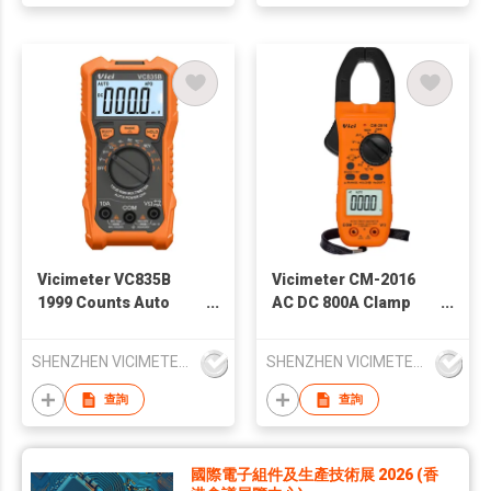
Vicimeter VC835B
Vicimeter CM-2016
1999 Counts Auto
AC DC 800A Clamp
Range Portable
Meter
Digital Multimeter
SHENZHEN VICIMETER TECHNOLOGY CO.,LTD.
SHENZHEN VICIMETER TECHNOLOGY CO.,LTD.
查詢
查詢
國際電子組件及生產技術展 2026 (香