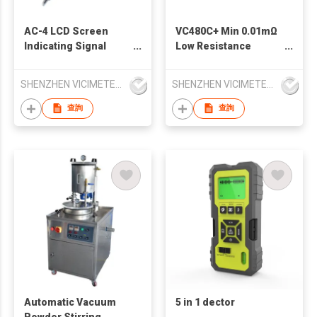
AC-4 LCD Screen
VC480C+ Min 0.01mΩ
Indicating Signal
Low Resistance
Strength 12V to 1000V
Millohm Meter Equal
AC Voltage Detector
Potential Tester
SHENZHEN VICIMETER TECHNOLOGY CO.,LTD.
SHENZHEN VICIMETER TECHNOLOGY CO.,LTD.
查詢
查詢
Automatic Vacuum
5 in 1 dector
Powder Stirring