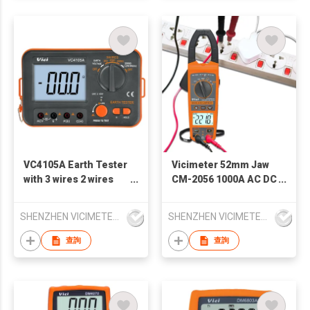
VC4105A Earth Tester
Vicimeter 52mm Jaw
with 3 wires 2 wires
CM-2056 1000A AC DC
meaurements
Clamp Meter
method
SHENZHEN VICIMETER TECHNOLOGY CO.,LTD.
SHENZHEN VICIMETER TECHNOLOGY CO.,LTD.
查詢
查詢