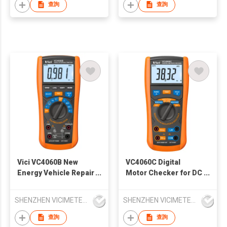
查詢
查詢
Vici VC4060B New
VC4060C Digital
Energy Vehicle Repair
Motor Checker for DC
Insulation Inductance
milliohm Insulation
Test Multimeter
Inductance Testing
SHENZHEN VICIMETER TECHNOLOGY CO.,LTD.
SHENZHEN VICIMETER TECHNOLOGY CO.,LTD.
查詢
查詢