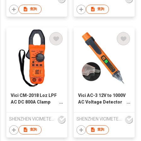
查詢
查詢
Vici CM-2018 Loz LPF
Vici AC-3 12V to 1000V
AC DC 800A Clamp
AC Voltage Detector
Meter with Orange
Pen with LED
display alarm and Live
indication signal
SHENZHEN VICIMETER TECHNOLOGY CO.,LTD.
SHENZHEN VICIMETER TECHNOLOGY CO.,LTD.
test function
strength
查詢
查詢