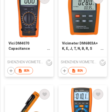
Vici DM4070
Vicimeter DM6803A+
Capacitance
K, E, J, T, N, B, R, S
Resistance
Type Thermocouple
Inductance LCR
Thermometer
SHENZHEN VICIMETER TECHNOLOGY CO.,LTD.
SHENZHEN VICIMETER TECHNOLOGY CO.,LTD.
Meter
查詢
查詢