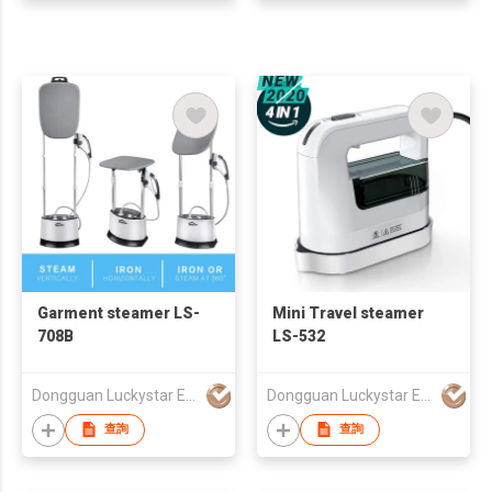
Garment steamer LS-
Mini Travel steamer
708B
LS-532
Dongguan Luckystar Electrical CO., LTD.
Dongguan Luckystar Electrical CO., LTD.
查詢
查詢