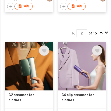
查詢
查詢
P.
of 15
G2 steamer for
G4 clip steamer for
clothes
clothes