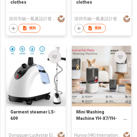
clothes
clothes
深圳市融一鳳巢設計發展有限公司
深圳市融一鳳巢設計發展有限公司
查詢
查詢
Garment steamer LS-
Mini Washing
609
Machine YH-X7/YH-
X8/YH-X9
Dongguan Luckystar Electrical CO., LTD.
Hunya (HK) International Technology Development Limited