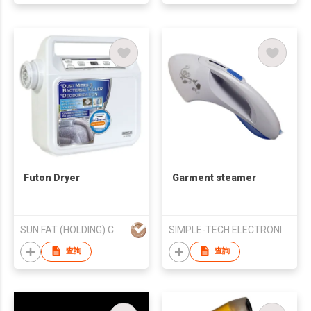
Futon Dryer
Garment steamer
SUN FAT (HOLDING) CO LTD
SIMPLE-TECH ELECTRONIC TECHNOLOGY CO., LIMITED
查詢
查詢