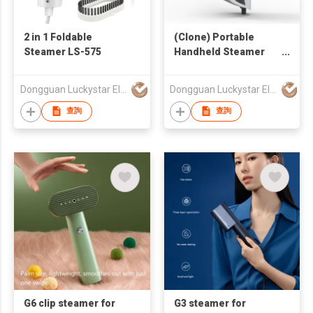
2 in 1 Foldable
(Clone) Portable
Steamer LS-575
Handheld Steamer
LS-536
Dongguan Luckystar Electrical CO., LTD.
Dongguan Luckystar Electrical CO., LTD.
查詢
查詢
G6 clip steamer for
G3 steamer for