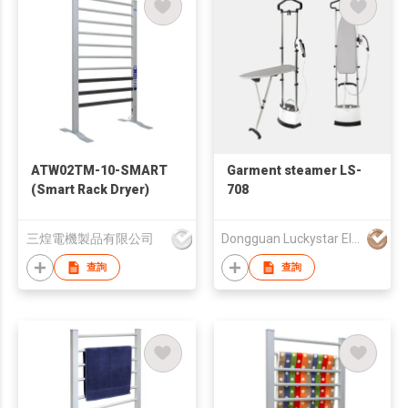
ATW02TM-10-SMART
Garment steamer LS-
(Smart Rack Dryer)
708
三煌電機製品有限公司
Dongguan Luckystar Electrical CO., LTD.
查詢
查詢