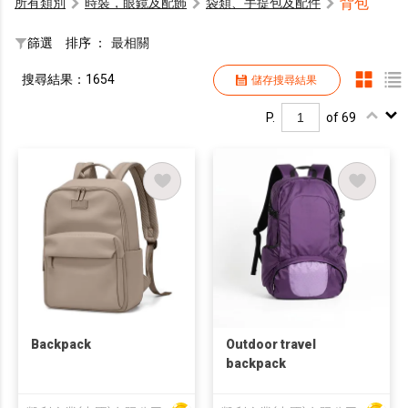
背包
所有類別
時裝，眼鏡及配飾
袋類、手提包及配件
篩選
排序 ：
最相關
搜尋結果：1654
儲存搜尋結果
P.
of 69
Backpack
Outdoor travel
backpack