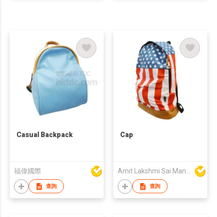
Casual Backpack
Cap
福偉國際
Amit Lakshmi Sai Manufacturing
查詢
查詢