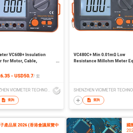
eter VC60B+ Insulation
VC480C+ Min 0.01mΩ Low
r for Motor, Cable,
Resistance Millohm Meter E
romechanical equipments
Potential Tester
6.35 - USD50.7
/
套
SHENZHEN VICIMETER TECHNOLOGY CO.,LTD.
查詢
查詢
產品展 2026 (香港會議展覽中
國
20