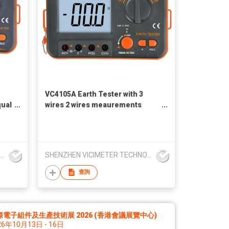
VC4105A Earth Tester with 3
qual
wires 2 wires meaurements
method
SHENZHEN VICIMETER TECHNOLOGY CO.,LTD.
SHENZHEN VICIMETER TECHNOLOGY CO.,LTD.
查詢
際電子組件及生產技術展 2026 (香港會議展覽中心)
26年10月13日 - 16日