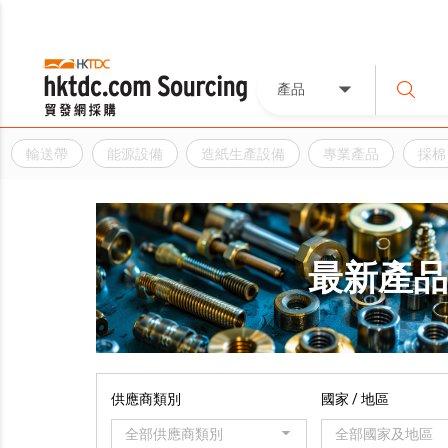
產品
輸送帶
能源設備
造紙生產設備
專業產品
採棉
最新產
供應商類別
國家 / 地區
全部供應商類別
全部國家及地區