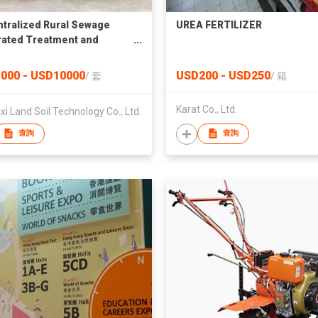
tralized Rural Sewage
UREA FERTILIZER
rated Treatment and
rce Utilization System
000 - USD10000
USD200 - USD250
/
套
/
箱
Karat Co., Ltd.
i Land Soil Technology Co., Ltd.
查詢
查詢