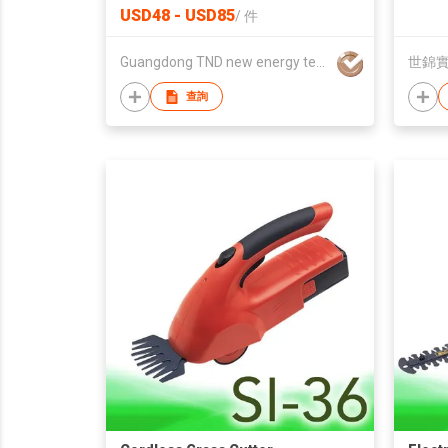
High Efficiency Module
USD48 - USD85
/
件
Guangdong TND new energy technology Co., LTD
世錦
查詢