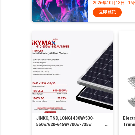
2026年10月13日 - 16
立即登記
JINKO,TND,LONGI 430W/530-
Elect
550w/620-645W/700w-735w
Trimm
Monocrystalline Solar Panel