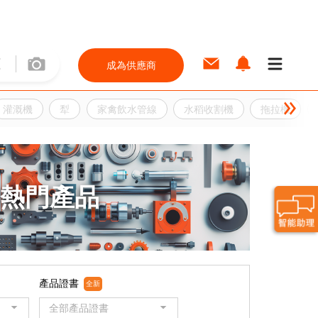
成為供應商
灌溉機
犁
家禽飲水管線
水稻收割機
拖拉機
熱門產品
產品證書
全新
全部產品證書