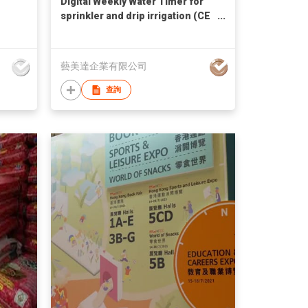
Digital Weekly Water Timer for
sprinkler and drip irrigation (CE
certification approval)
藝美達企業有限公司
查詢