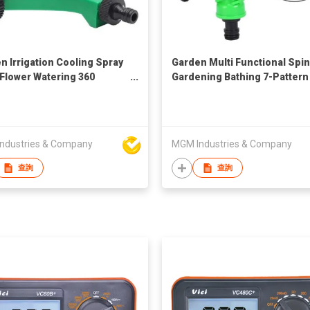
n Irrigation Cooling Spray
Garden Multi Functional Spin
Flower Watering 360
Gardening Bathing 7-Pattern
e Auto Rotation Sprinkler
Revolver Spray Nozzle
ndustries & Company
MGM Industries & Company
查詢
查詢