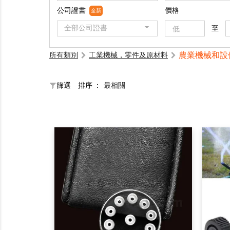
公司證書
價格
全新
全部公司證書
至
農業機械和設
所有類別
工業機械，零件及原材料
篩選
排序 ：
最相關