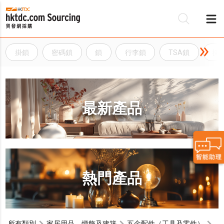
掛鎖
密碼鎖
鎖
行李鎖
TSA鎖
掛
最新產品
熱門產品
所有類別
家居用品，燈飾及建築
五金配件（工具及零件）