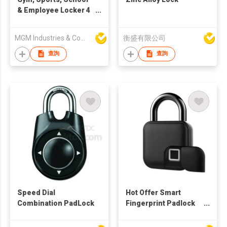
& Employee Locker 4
Digit Combination
Padlock
MGM Industries & Company
衡盛有限公司
查詢
查詢
Speed Dial
Hot Offer Smart
Combination PadLock
Fingerprint Padlock
Bluetooth Finger Lock
L3+ Tuya APP