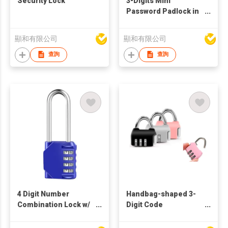
Security Lock
3-Digits Mini
Password Padlock in
Cute Cat Pattern
顯和有限公司
顯和有限公司
查詢
查詢
4 Digit Number
Handbag-shaped 3-
Combination Lock w/
Digit Code
6.5 cm Long Shackle
Combination Travel
Padlock