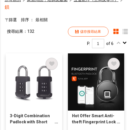
鎖
篩選
排序 ：
最相關
搜尋結果：132
儲存搜尋結果
P.
of 6
3-Digit Combination
Hot Offer Smart Anti-
Padlock with Short
theft Fingerprint Lock
Shackle, Especially
Bluetooth Padlock