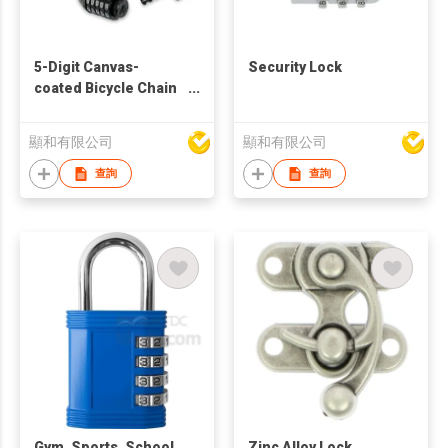
5-Digit Canvas-
Security Lock
coated Bicycle Chain
Lock
顯和有限公司
顯和有限公司
查詢
查詢
Gym, Sports, School
Zinc Alloy Lock