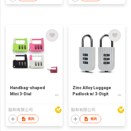
Handbag-shaped
Zinc Alloy Luggage
Mini 3-Dial
Padlock w/ 3-Digit
Combination Lock
Combination Code
顯和有限公司
顯和有限公司
查詢
查詢