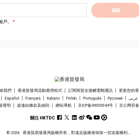
確認
帳戶。
絡我們
香港貿發局流動應用程式
訂閱商貿全接觸電郵通訊
更新您的
Español
Français
Italiano
Polski
Português
Pусский
عربى
策聲明
超連結條款及細則
網站導航
京ICP备09059244号
京公网安备 1
關注 HKTDC
© 2026
香港貿易發展局版權所有，對違反版權者保留一切追索權利 。