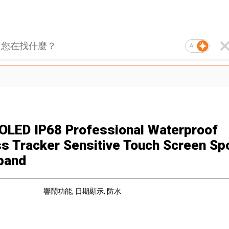
AI
 OLED IP68 Professional Waterproof
ss Tracker Sensitive Touch Screen Sp
band
響鬧功能
, 日期顯示
, 防水