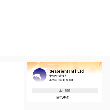
Seabright Int'l Ltd
中國內地廣東省
出口商, 批發商, 製造商
關注
顯示更多