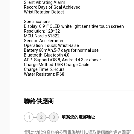
Silent Vibrating Alarm
Record Days of Goal Achieved
Wrist Rotation Detect
Specifications:
Display: 0.91" OLED, white light,sensitive touch screen
Resolution: 128*32
MCU: Nordic 51822
Sensor: Accelemeter
Operation: Touch; Wrist Raise
Battery 60mAh,5-7 days for normal use
Bluetooth: Bluetooth 4.0
APP: Support iOS 8, Android 4.3 or above
Charge Method: USB Charge Cable
Charge Time: 2 Hours
Water Resistant: IP68
聯絡供應商
填寫您的電郵地址
1
2
3
電郵地址
(填寫您的公司電郵地址以獲取供應商的迅速回覆)