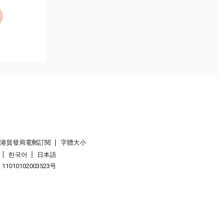
香港貿發局電郵訂閱
字體大小
한국어
日本語
1010102003523号