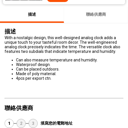
描述
聯絡供應商
描述
With a nostalgic design, this well-designed analog clock adds a
unique touch to your tasteful room decor. The well-engineered
analog clock precisely indicates the time. The versatile clock also
features two subdials that indicate temperature and humidity.
Can also measure temperature and humidity.
Waterproof design.
Can be placed outdoors.
Made of poly material.
4pcs per export ctn.
聯絡供應商
填寫您的電郵地址
1
2
3