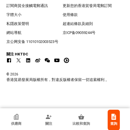
訂閱商貿全接觸電郵通訊
更新您的香港貿發局電郵訂閱
字體大小
使用條款
私隱政策聲明
超連結條款及細則
網站導航
京ICP备09059244号
京公网安备 11010102003523号
關注 HKTDC
© 2026
香港貿易發展局版權所有，對違反版權者保留一切追索權利 。
香港貿發局參展商
供應商
關注
比較和查詢
查詢
漳州市通元電子有限公司