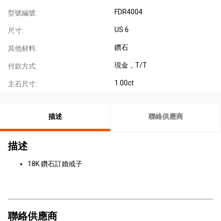
FDR4004
型號編號:
US 6
尺寸:
鑽石
其他材料:
現金，T/T
付款方式:
1.00ct
主石尺寸:
描述
聯絡供應商
描述
18K 鑽石訂婚戒子
聯絡供應商