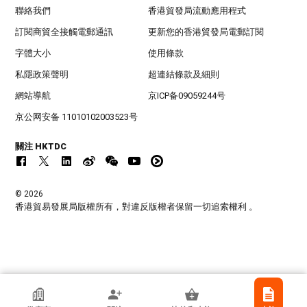
聯絡我們
香港貿發局流動應用程式
訂閱商貿全接觸電郵通訊
更新您的香港貿發局電郵訂閱
字體大小
使用條款
私隱政策聲明
超連結條款及細則
網站導航
京ICP备09059244号
京公网安备 11010102003523号
關注 HKTDC
© 2026
香港貿易發展局版權所有，對違反版權者保留一切追索權利 。
香港貿發局參展商