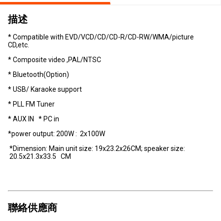
描述
* Compatible with EVD/VCD/CD/CD-R/CD-RW/WMA/picture
CD,etc.
* Composite video ,PAL/NTSC
* Bluetooth(Option)
* USB/ Karaoke support
* PLL FM Tuner
* AUX IN * PC in
*power output: 200W : 2x100W
*Dimension: Main unit size: 19x23.2x26CM; speaker size:
20.5x21.3x33.5 CM
聯絡供應商