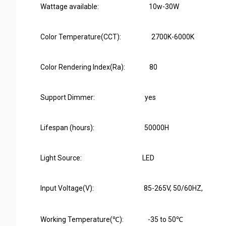
Wattage available: 10w-30W
Color Temperature(CCT): 2700K-6000K
Color Rendering Index(Ra): 80
Support Dimmer: yes
Lifespan (hours): 50000H
Light Source: LED
Input Voltage(V): 85-265V, 50/60HZ,
Working Temperature(℃): -35 to 50℃