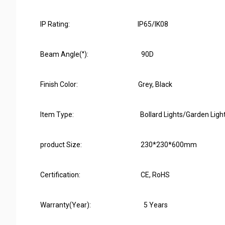
IP Rating: IP65/IK08
Beam Angle(°): 90D
Finish Color: Grey, Black
Item Type: Bollard Lights/Garden Light
product Size: 230*230*600mm
Certification: CE, RoHS
Warranty(Year): 5 Years