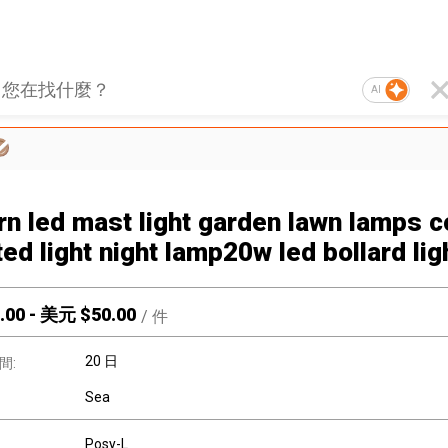
AI
n led mast light garden lawn lamps 
ed light night lamp20w led bollard lig
.00
-
美元 $
50.00
/
件
20 日
間:
Sea
Posy-L