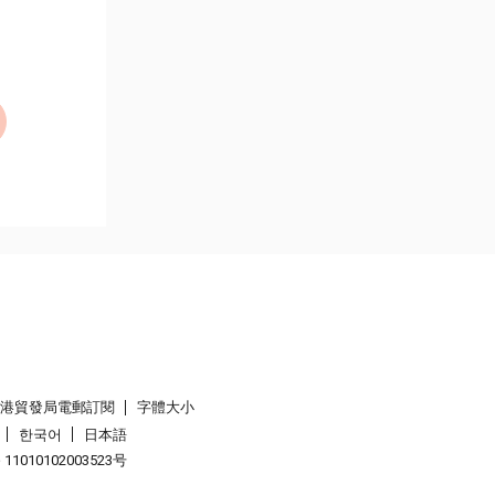
香港貿發局電郵訂閱
字體大小
한국어
日本語
1010102003523号