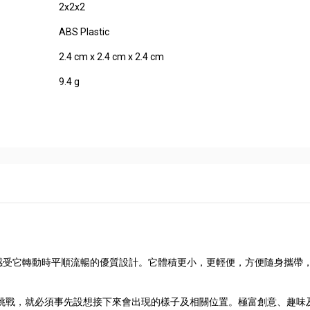
2x2x2
ABS Plastic
2.4 cm x 2.4 cm x 2.4 cm
9.4 g
且感受它轉動時平順流暢的優質設計。它體積更小，更輕便，方便隨身攜帶
挑戰，就必須事先設想接下來會出現的樣子及相關位置。極富創意、趣味