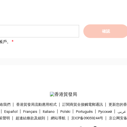
確認
帳戶。
絡我們
香港貿發局流動應用程式
訂閱商貿全接觸電郵通訊
更新您的
Español
Français
Italiano
Polski
Português
Pусский
عربى
策聲明
超連結條款及細則
網站導航
京ICP备09059244号
京公网安备 1