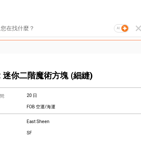
AI
x2 迷你二階魔術方塊 (細縫)
20 日
間:
FOB 空運/海運
East Sheen
SF