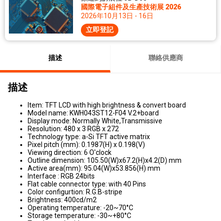
國際電子組件及生產技術展 2026
2026年10月13日 - 16日
立即登記
描述
聯絡供應商
描述
Item: TFT LCD with high brightness & convert board
Model name: KWH043ST12-F04 V.2+board
Display mode: Normally White,Transmissive
Resolution: 480 x 3 RGB x 272
Technology type: a-Si TFT active matrix
Pixel pitch (mm): 0.1987(H) x 0.198(V)
Viewing direction: 6 O'clock
Outline dimension: 105.50(W)x67.2(H)x4.2(D) mm
Active area(mm): 95.04(W)x53.856(H) mm
Interface : RGB 24bits
Flat cable connector type: with 40 Pins
Color configurtion: R.G.B-stripe
Brightness: 400cd/m2
Operating temperature: -20~70°C
Storage temperature: -30~+80°C