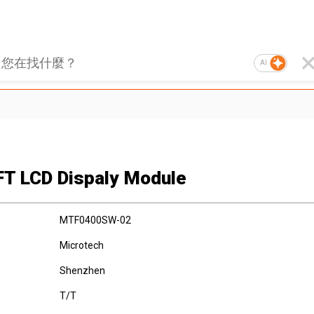
AI
FT LCD Dispaly Module
MTF0400SW-02
Microtech
Shenzhen
T/T