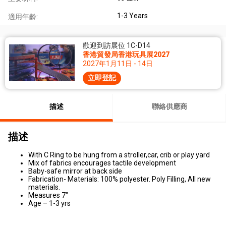
1-3 Years
適用年齡:
歡迎到訪展位 1C-D14
香港貿發局香港玩具展2027
2027年1月11日 - 14日
立即登記
描述
聯絡供應商
描述
With C Ring to be hung from a stroller,car, crib or play yard
Mix of fabrics encourages tactile development
Baby-safe mirror at back side
Fabrication- Materials: 100% polyester. Poly Filling, All new
materials.
Measures 7"
Age – 1-3 yrs