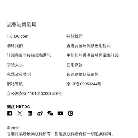
HKTDC.com
關於我們
聯絡我們
香港貿發局流動應用程式
訂閱商貿全接觸電郵通訊
更新您的香港貿發局電郵訂閱
字體大小
使用條款
私隱政策聲明
超連結條款及細則
網站導航
京ICP备09059244号
京公网安备 11010102003523号
關注 HKTDC
© 2026
香港貿易發展局版權所有，對違反版權者保留一切追索權利 。