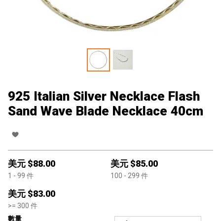
925 Italian Silver Necklace Flash
Sand Wave Blade Necklace 40cm
美元 $
88.00
美元 $
85.00
1
- 99
件
100
- 299
件
美元 $
83.00
>=
300
件
數量