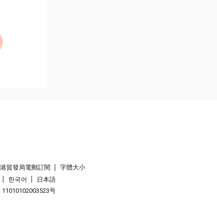
香港貿發局電郵訂閱
字體大小
한국어
日本語
1010102003523号