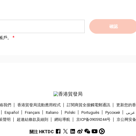
確認
帳戶。
絡我們
香港貿發局流動應用程式
訂閱商貿全接觸電郵通訊
更新您的
Español
Français
Italiano
Polski
Português
Pусский
عربى
策聲明
超連結條款及細則
網站導航
京ICP备09059244号
京公网安备 1
關注 HKTDC