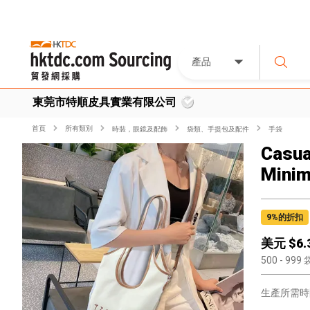
產品
東莞市特順皮具實業有限公司
首頁
所有類別
時裝，眼鏡及配飾
袋類、手提包及配件
手袋
Casua
Minim
9
%的折扣
美元 $
6.
500
- 999
生產所需時