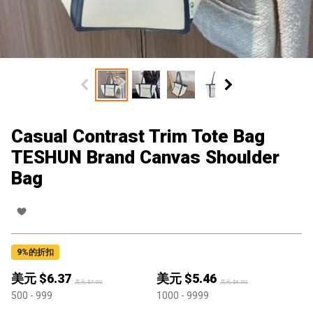
Casual Contrast Trim Tote Bag
TESHUN Brand Canvas Shoulder
Bag
9
%的折扣
美元 $
6.37
美元 $
5.46
美元 $
7.00
美元 $
6.00
500
- 999
1000
- 9999