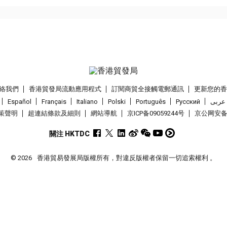
絡我們
香港貿發局流動應用程式
訂閱商貿全接觸電郵通訊
更新您的
Español
Français
Italiano
Polski
Português
Pусский
عربى
策聲明
超連結條款及細則
網站導航
京ICP备09059244号
京公网安备 1
關注 HKTDC
© 2026
香港貿易發展局版權所有，對違反版權者保留一切追索權利 。