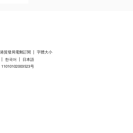
香港貿發局電郵訂閱
字體大小
한국어
日本語
1010102003523号