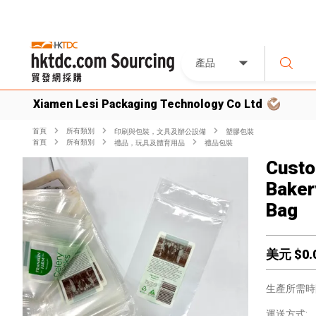
產品
Xiamen Lesi Packaging Technology Co Ltd
首頁
所有類別
印刷與包裝，文具及辦公設備
塑膠包裝
首頁
所有類別
禮品，玩具及體育用品
禮品包裝
Custo
Baker
Bag
美元 $
0.
生產所需時
運送方式: