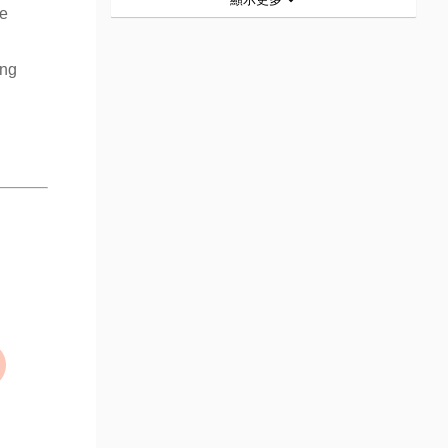
le
ing