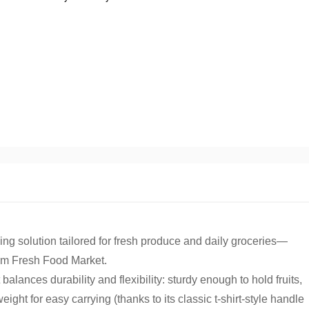
ng solution tailored for fresh produce and daily groceries—
arm Fresh Food Market.
balances durability and flexibility: sturdy enough to hold fruits,
eight for easy carrying (thanks to its classic t-shirt-style handle