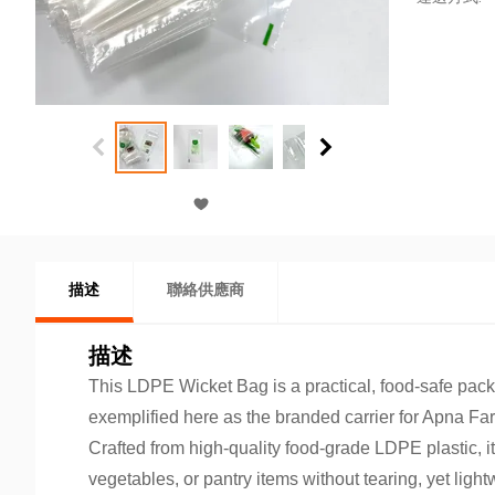
描述
聯絡供應商
描述
This LDPE Wicket Bag is a practical, food-safe packi
exemplified here as the branded carrier for Apna F
Crafted from high-quality food-grade LDPE plastic, it 
vegetables, or pantry items without tearing, yet lightw