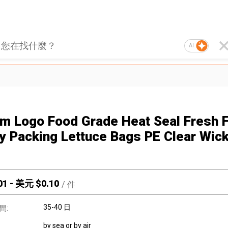
AI
m Logo Food Grade Heat Seal Fresh 
y Packing Lettuce Bags PE Clear Wic
01
-
美元 $
0.10
/
件
35-40 日
間:
by sea or by air