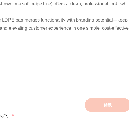
hown in a soft beige hue) offers a clean, professional look, whi
-safe LDPE bag merges functionality with branding potential—keep
 and elevating customer experience in one simple, cost-effective
確認
帳戶。