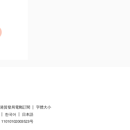
香港貿發局電郵訂閱
字體大小
한국어
日本語
1010102003523号