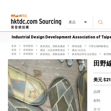
產品
Industrial Design Development Association of Taip
首頁
所有類別
家居用品，燈飾及建築
環境保護
可再生物降解產品
首頁
所有類別
禮品，玩具及體育用品
禮品/ 紀念品
首頁
所有類別
家居用品，燈飾及建築
家居用品和生活必需品
家用雜
田野線
美元 $
21
品牌:
材料:
尺寸: