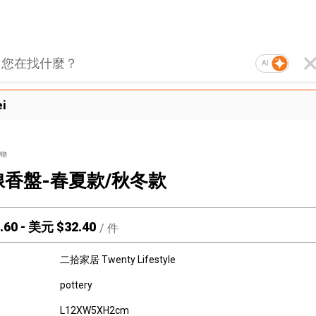
AI
ei
物
香盤-春夏款/秋冬款
.60
-
美元 $
32.40
/
件
二拾家居 Twenty Lifestyle
pottery
L12XW5XH2cm