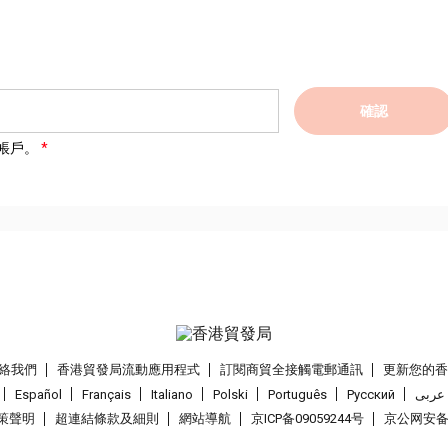
確認
帳戶。
絡我們
香港貿發局流動應用程式
訂閱商貿全接觸電郵通訊
更新您的
Español
Français
Italiano
Polski
Português
Pусский
عربى
策聲明
超連結條款及細則
網站導航
京ICP备09059244号
京公网安备 1