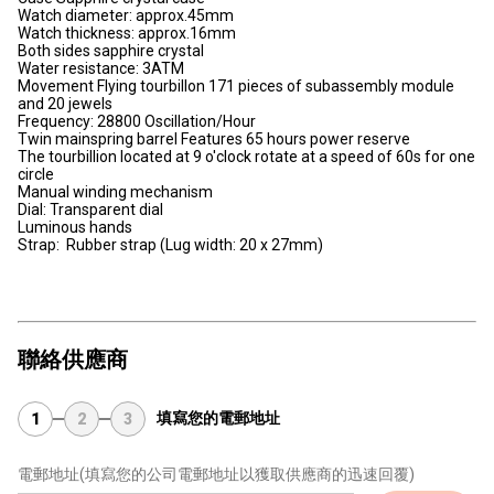
Watch diameter: approx.45mm
Watch thickness: approx.16mm
Both sides sapphire crystal
Water resistance: 3ATM
Movement Flying tourbillon 171 pieces of subassembly module
and 20 jewels
Frequency: 28800 Oscillation/Hour
Twin mainspring barrel Features 65 hours power reserve
The tourbillion located at 9 o'clock rotate at a speed of 60s for one
circle
Manual winding mechanism
Dial: Transparent dial
Luminous hands
Strap: Rubber strap (Lug width: 20 x 27mm)
聯絡供應商
填寫您的電郵地址
1
2
3
電郵地址
(填寫您的公司電郵地址以獲取供應商的迅速回覆)