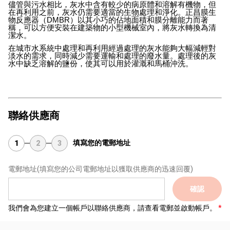
儘管與污水相比，灰水中含有較少的病原體和溶解有機物，但
在再利用之前，灰水仍需要適當的生物處理和淨化。正昌膜生
物反應器（DMBR）以其小巧的佔地面積和膜分離能力而著
稱，可以方便安裝在建築物的小型機械室內，將灰水轉換為清
潔水。
在城市水系統中處理和再利用經過處理的灰水能夠大幅減輕對
淡水的需求，同時減少需要運輸和處理的廢水量。處理後的灰
水中缺乏溶解的鹽份，使其可以用於灌溉和馬桶沖洗。
聯絡供應商
填寫您的電郵地址
1
2
3
電郵地址
(填寫您的公司電郵地址以獲取供應商的迅速回覆)
確認
我們會為您建立一個帳戶以聯絡供應商，請查看電郵並啟動帳戶。