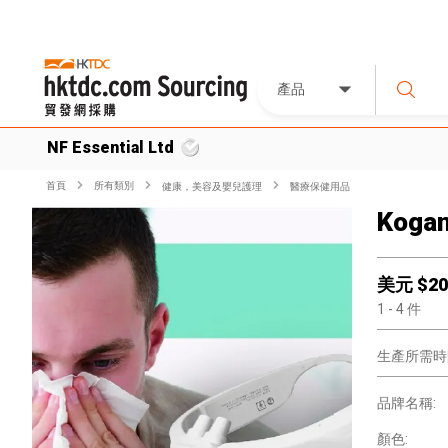
產品
NF Essential Ltd
首頁
所有類別
健康，美容及嬰兒護理
醫療保健用品
Kogan
美元 $
20
1
- 4
件
生產所需時
品牌名稱:
顏色: