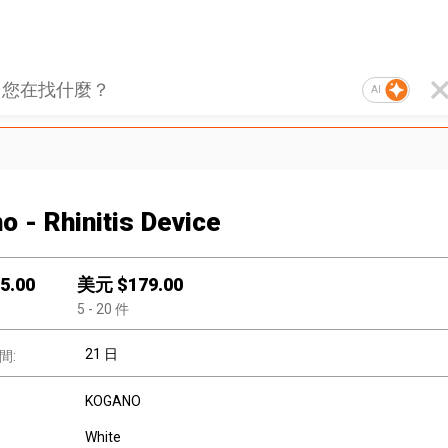
AI
o - Rhinitis Device
5.00
美元 $
179.00
5
- 20
件
21 日
間:
KOGANO
White