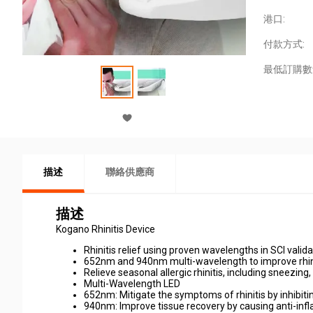
港口:
付款方式:
最低訂購數
描述
聯絡供應商
描述
Kogano Rhinitis Device
Rhinitis relief using proven wavelengths in SCI valida
652nm and 940nm multi-wavelength to improve rhin
Relieve seasonal allergic rhinitis, including sneezin
Multi-Wavelength LED
652nm: Mitigate the symptoms of rhinitis by inhibiti
940nm: Improve tissue recovery by causing anti-in