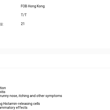
FOB Hong Kong
T/T
21
量:
tion
itis
g, runny nose, itching and other symptoms
ng Histamin-releasing cells
flammatory effects