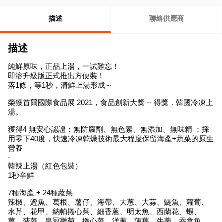
描述
聯絡供應商
描述
純鮮原味，正品上湯，一試難忘！
即溶升級版正式推出方便裝！
落1條，等1秒，清鮮上湯形成～
榮獲首爾國際食品展 2021，食品創新大獎 -- 得獎．韓國冷凍上
湯。
獲得4 無安心認證：無防腐劑、無色素、無添加、無味精 ；採
用零下40度，快速冷凍乾燥技術最大程度保留海產+蔬菜的原生
營養
-
韓辣上湯（紅色包裝）
1秒辛鮮
7種海產 + 24種蔬菜
辣椒、鰹魚、葛根、薯仔、海帶、大蔥、大蒜、鯷魚、蘿蔔、
水芹、花甲、納帕捲心菜、細香蔥、明太魚、西蘭花、蝦、
薑、菠菜、皇冠雛菊、捲心菜、洋蔥、蓮藕、牛蒡、吞拿魚、