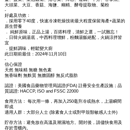
大頭菜、大豆、香菇、海鹽、糊精、酵母提取物、菊粉
-
好處及功效：
．採用零下40度，快速冷凍乾燥技術最大程度保留海產+蔬菜的
原生營養
． 純鮮原味，正品上湯，百搭料理，清鮮之選，一試難忘！
．日韓火鍋湯底，中西料理增鮮，粉麵湯飯絕配，火鍋涼拌皆
宜
．提鮮調味，輕鬆變大廚
此日期前最佳：2024年11月10日
-
信心保證
天然 無味精 無糖 無色素
無香味劑 無麩質 無膽固醇 無反式脂肪
認證：美國食品藥物管理局認證(FDA) 註冊安全生產設施；品
質認證: HACCP, ISO and FSSC 22000
食用方法： 每次用一條，再加入250毫升冷或熱水，上湯瞬間
即成
適用人群：大部分人士 (除素食人士或對甲殼類敏感人士外)
貯存方法：避免放在高溫及潮濕地方。開封後，請儘快食用及
存於雪櫃內。