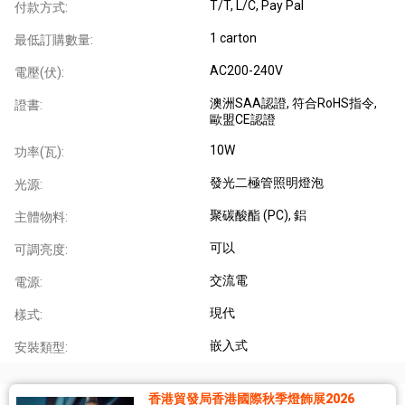
T/T, L/C, Pay Pal
付款方式:
1 carton
最低訂購數量:
AC200-240V
電壓(伏):
澳洲SAA認證
, 符合RoHS指令
,
證書:
歐盟CE認證
10W
功率(瓦):
發光二極管照明燈泡
光源:
聚碳酸酯 (PC)
, 鋁
主體物料:
可以
可調亮度:
交流電
電源:
現代
樣式:
嵌入式
安裝類型:
香港貿發局香港國際秋季燈飾展2026