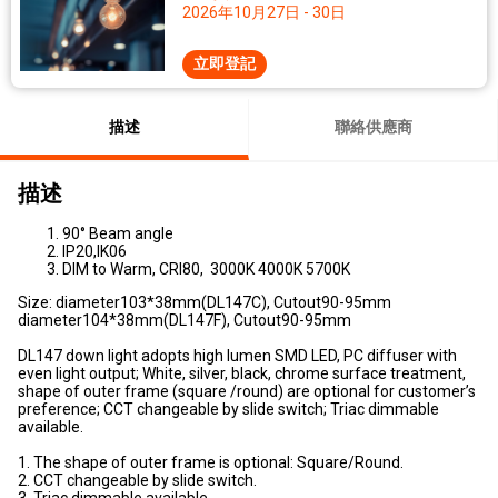
2026年10月27日 - 30日
立即登記
描述
聯絡供應商
描述
90° Beam angle
IP20,IK06
DIM to Warm, CRI80, 3000K 4000K 5700K
Size: diameter103*38mm(DL147C), Cutout90-95mm
diameter104*38mm(DL147F), Cutout90-95mm
DL147 down light adopts high lumen SMD LED, PC diffuser with
even light output; White, silver, black, chrome surface treatment,
shape of outer frame (square /round) are optional for customer’s
preference; CCT changeable by slide switch; Triac dimmable
available.
1. The shape of outer frame is optional: Square/Round.
2. CCT changeable by slide switch.
3. Triac dimmable available.