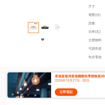
尺寸:
電壓(伏):
證書:
功率(瓦):
主體物料:
可調亮度:
包含電池:
香港貿發局香港國際秋季燈飾展20
2026年10月27日 - 30日
立即登記