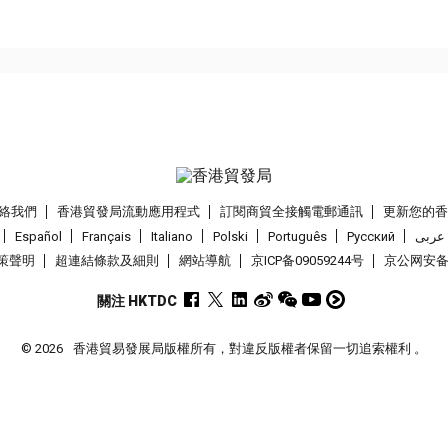
絡我們
香港貿發局流動應用程式
訂閱商貿全接觸電郵通訊
更新您的
Español
Français
Italiano
Polski
Português
Pусский
عربى
策聲明
超連結條款及細則
網站導航
京ICP备09059244号
京公网安备 1
關注 HKTDC
© 2026
香港貿易發展局版權所有，對違反版權者保留一切追索權利 。