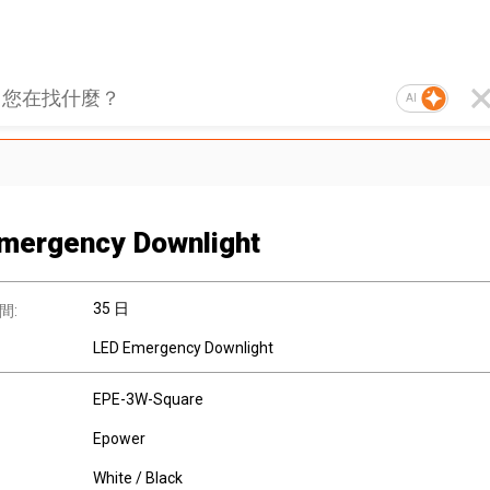
AI
mergency Downlight
35 日
間:
LED Emergency Downlight
EPE-3W-Square
Epower
White / Black