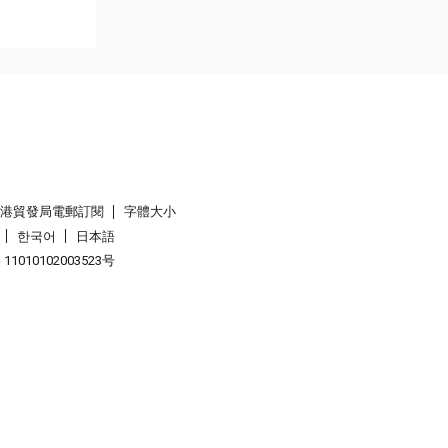
香港貿發局電郵訂閱
字體大小
한국어
日本語
1010102003523号