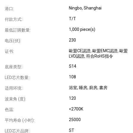
Ningbo, Shanghai
港口:
T/T
付款方式:
1,000 piece(s)
最低訂購數量:
230
电压(伏):
歐盟CE認證, 歐盟EMC認證, 歐盟
证书:
LVD認證, 符合RoHS指令
S14
底座类型:
108
LED芯片数量:
浴室, 睡房, 廚房, 書房
适用环境:
120
波束角 (度):
<2700K
色温:
25000
平均寿命 (小时):
ST
LED芯片品牌: