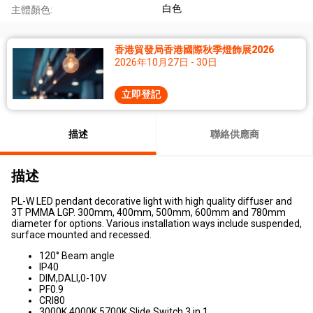
白色
主體顏色:
香港貿發局香港國際秋季燈飾展2026
2026年10月27日 - 30日
立即登記
描述
聯絡供應商
描述
PL-W LED pendant decorative light with high quality diffuser and
3T PMMA LGP. 300mm, 400mm, 500mm, 600mm and 780mm
diameter for options. Various installation ways include suspended,
surface mounted and recessed.
120° Beam angle
IP40
DIM,DALI,0-10V
PF0.9
CRI80
3000K 4000K 5700K Slide Switch 3 in 1