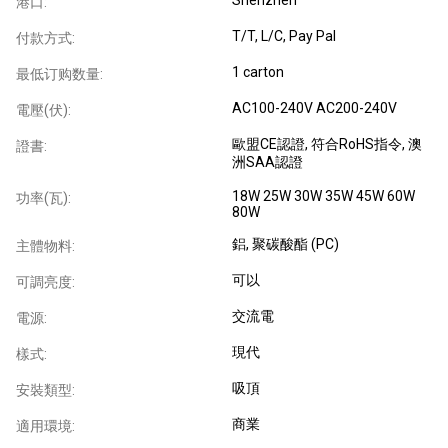
港口:
T/T, L/C, Pay Pal
付款方式:
1 carton
最低订购数量:
AC100-240V AC200-240V
電壓(伏):
歐盟CE認證, 符合RoHS指令, 澳
證書:
洲SAA認證
18W 25W 30W 35W 45W 60W
功率(瓦):
80W
鋁, 聚碳酸酯 (PC)
主體物料:
可以
可調亮度:
交流電
電源:
現代
樣式:
吸頂
安裝類型:
商業
適用環境: