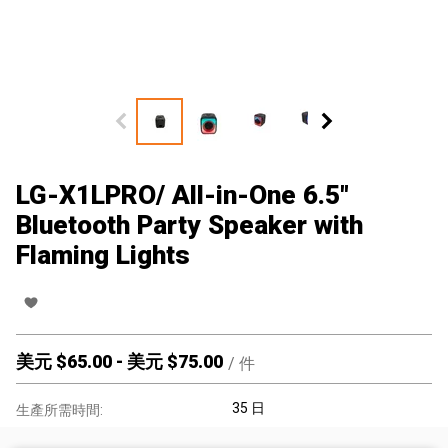
LG-X1LPRO/ All-in-One 6.5"
Bluetooth Party Speaker with
Flaming Lights
美元 $
65.00
-
美元 $
75.00
/
件
35 日
生產所需時間: