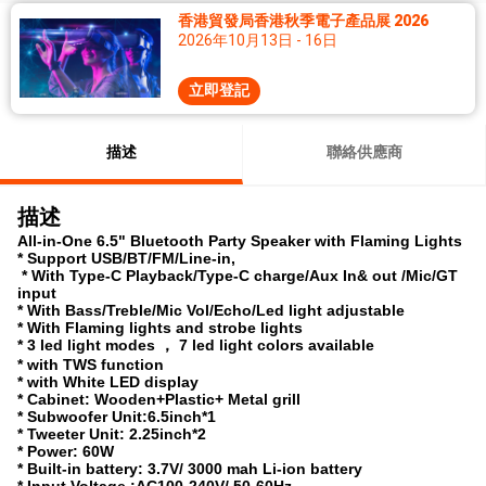
香港貿發局香港秋季電子產品展 2026
2026年10月13日 - 16日
立即登記
描述
聯絡供應商
描述
All-in-One 6.5" Bluetooth Party Speaker with Flaming Lights
* Support USB/BT/FM/Line-in,
* With Type-C Playback/Type-C charge/Aux In& out /Mic/GT
input
* With Bass/Treble/Mic Vol/Echo/Led light adjustable
* With Flaming lights and strobe lights
* 3 led light modes ， 7 led light colors available
* with TWS function
* with White LED display
* Cabinet: Wooden+Plastic+ Metal grill
* Subwoofer Unit:6.5inch*1
* Tweeter Unit: 2.25inch*2
* Power: 60W
* Built-in battery: 3.7V/ 3000 mah Li-ion battery
* Input Voltage :AC100-240V/ 50-60Hz