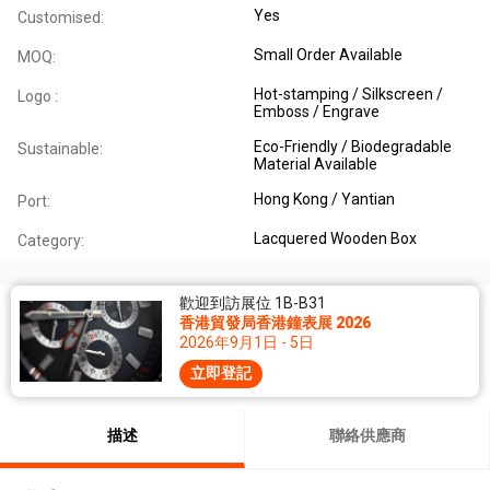
Yes
Customised:
Small Order Available
MOQ:
Hot-stamping / Silkscreen /
Logo :
Emboss / Engrave
Eco-Friendly / Biodegradable
Sustainable:
Material Available
Hong Kong / Yantian
Port:
Lacquered Wooden Box
Category:
歡迎到訪展位 1B-B31
香港貿發局香港鐘表展 2026
2026年9月1日 - 5日
立即登記
描述
聯絡供應商