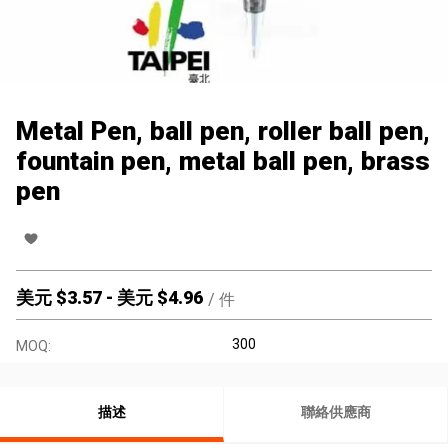
Metal Pen, ball pen, roller ball pen,
fountain pen, metal ball pen, brass
pen
美元 $
3.57
-
美元 $
4.96
/
件
300
MOQ:
描述
聯絡供應商