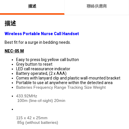
描述
聯絡供應商
描述
Wireless Portable Nurse Call Handset
Best fit for a surge in bedding needs.
NEC-05 M
Easy to press big yellow call button
Grey button to reset
LED call reassurance indicator
Battery operated, (2 x AAA)
Comes with lanyard clip and plastic wall-mounted bracket
Portable to use at anywhere within the detected area
Batteries Frequency Range Tracking Size Weight
433.92MHz
100m (line-of-sight) 20min
115 x 42 x 25mm
85g (without batteries)