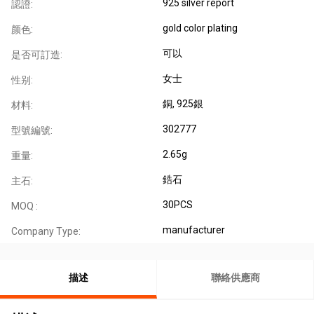
925 silver report
認證:
gold color plating
颜色:
可以
是否可訂造:
女士
性别:
銅
, 925銀
材料:
302777
型號編號:
2.65g
重量:
鋯石
主石:
30PCS
MOQ :
manufacturer
Company Type:
描述
聯絡供應商