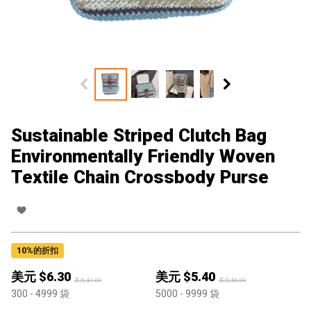
Sustainable Striped Clutch Bag
Environmentally Friendly Woven
Textile Chain Crossbody Purse
10
%的折扣
美元 $
6.30
美元 $
5.40
美元 $
7.00
美元 $
6.00
300
- 4999
袋
5000
- 9999
袋