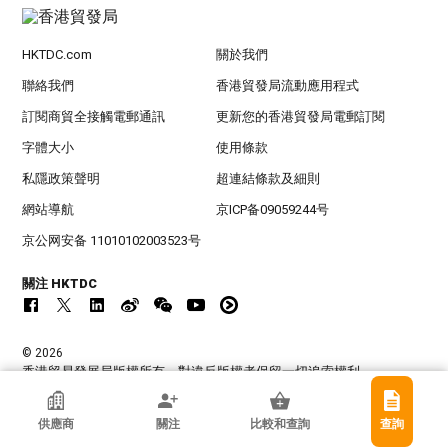
HKTDC.com
關於我們
聯絡我們
香港貿發局流動應用程式
訂閱商貿全接觸電郵通訊
更新您的香港貿發局電郵訂閱
字體大小
使用條款
私隱政策聲明
超連結條款及細則
網站導航
京ICP备09059244号
京公网安备 11010102003523号
關注 HKTDC
© 2026
香港貿易發展局版權所有，對違反版權者保留一切追索權利 。
香港貿發局參展商
供應商
關注
比較和查詢
查詢
東莞市特順皮具實業有限公司